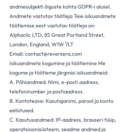
andmesubjekti õiguste kohta GDPR-i alusel.
Andmete vastutav töötleja Teie isikuandmete
töötlemise eest vastutav töötleja on:
Alphaclic LTD, 85 Great Portland Street,
London, England, W1W 7LT
Email: contact@reversera.com
Isikuandmete kogumine ja töötlemine Me
kogume ja töötleme järgmisi isikuandmeid:
A.
Põhiandmed: Nimi, e-posti aadress,
telefoninumber ja postiaadress.
B.
Kontoteave: Kasutajanimi, parool ja konto
eelistused.
C.
Kasutusandmed: IP-aadress, brauseri tüüp,
operatsioonisüsteem, seadme andmed ja