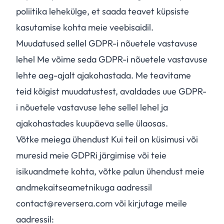
poliitika lehekülge, et saada teavet küpsiste
kasutamise kohta meie veebisaidil.
Muudatused sellel GDPR-i nõuetele vastavuse
lehel Me võime seda GDPR-i nõuetele vastavuse
lehte aeg-ajalt ajakohastada. Me teavitame
teid kõigist muudatustest, avaldades uue GDPR-
i nõuetele vastavuse lehe sellel lehel ja
ajakohastades kuupäeva selle ülaosas.
Võtke meiega ühendust Kui teil on küsimusi või
muresid meie GDPRi järgimise või teie
isikuandmete kohta, võtke palun ühendust meie
andmekaitseametnikuga aadressil
contact@reversera.com või kirjutage meile
aadressil: