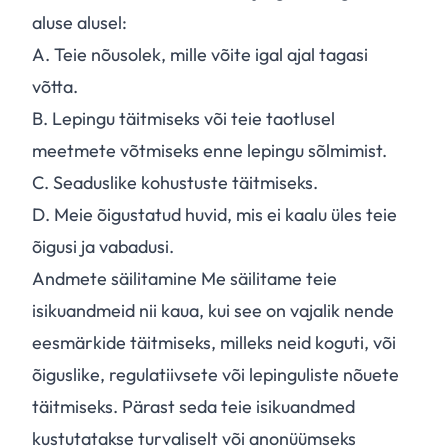
aluse alusel:
A.
Teie nõusolek, mille võite igal ajal tagasi
võtta.
B.
Lepingu täitmiseks või teie taotlusel
meetmete võtmiseks enne lepingu sõlmimist.
C.
Seaduslike kohustuste täitmiseks.
D.
Meie õigustatud huvid, mis ei kaalu üles teie
õigusi ja vabadusi.
Andmete säilitamine Me säilitame teie
isikuandmeid nii kaua, kui see on vajalik nende
eesmärkide täitmiseks, milleks neid koguti, või
õiguslike, regulatiivsete või lepinguliste nõuete
täitmiseks. Pärast seda teie isikuandmed
kustutatakse turvaliselt või anonüümseks