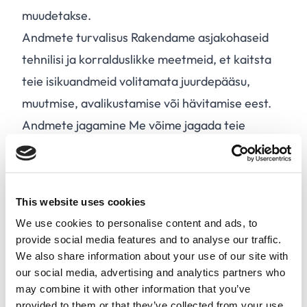
muudetakse.
Andmete turvalisus Rakendame asjakohaseid
tehnilisi ja korralduslikke meetmeid, et kaitsta
teie isikuandmeid volitamata juurdepääsu,
muutmise, avalikustamise või hävitamise eest.
Andmete jagamine Me võime jagada teie
isikuandmeid kolmandate teenusepakkujate,
partnerite või asutustega kooskõlas GDPRiga.
Me ei müü ega rendi teie isikuandmeid
This website uses cookies
kolmandatele isikutele turunduslikel
We use cookies to personalise content and ads, to
eesmärkidel.
provide social media features and to analyse our traffic.
Teie õigused GDPRi kohaselt on teil järgmised
We also share information about your use of our site with
our social media, advertising and analytics partners who
õigused:
may combine it with other information that you’ve
A.
Juurdepääs oma isikuandmetele.
provided to them or that they’ve collected from your use