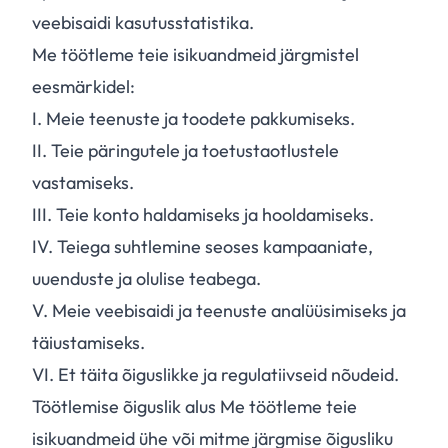
veebisaidi kasutusstatistika.
Me töötleme teie isikuandmeid järgmistel
eesmärkidel:
I.
Meie teenuste ja toodete pakkumiseks.
II.
Teie päringutele ja toetustaotlustele
vastamiseks.
III.
Teie konto haldamiseks ja hooldamiseks.
IV.
Teiega suhtlemine seoses kampaaniate,
uuenduste ja olulise teabega.
V.
Meie veebisaidi ja teenuste analüüsimiseks ja
täiustamiseks.
VI.
Et täita õiguslikke ja regulatiivseid nõudeid.
Töötlemise õiguslik alus Me töötleme teie
isikuandmeid ühe või mitme järgmise õigusliku