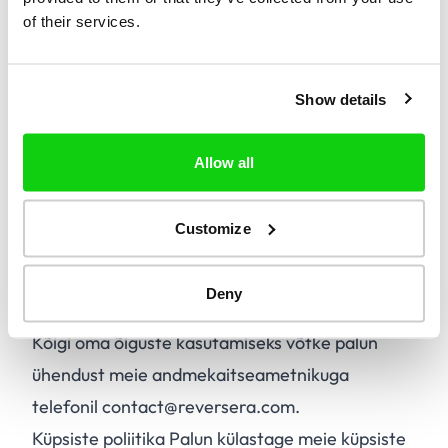
B.
Parandada ebaõigeid või puudulikke
of their services.
isikuandmeid.
C.
Kustutada oma isikuandmed.
Show details
D.
Piirata teie isikuandmete töötlemist.
E.
Esitada vastuväiteid oma isikuandmete
Allow all
töötlemisele.
F.
Andmete ülekantavus.
Customize
G.
Vajaduse korral nõusoleku tagasivõtmine
töötlemiseks.
Deny
H.
Esitada kaebus järelevalveasutusele.
Kõigi oma õiguste kasutamiseks võtke palun
ühendust meie andmekaitseametnikuga
telefonil contact@reversera.com.
Küpsiste poliitika Palun külastage meie küpsiste