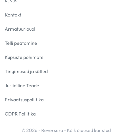
K.K.K.
Kontakt
Armatuurlaual
Telli peatamine
Küpsiste põhimõte
Tingimused ja sätted
Juriidiline Teade
Privaatsuspoliitika
GDPR Poliitika
© 2026 - Reversera - Kõik õigused kaitstud