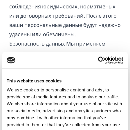
соблюдения юридических, нормативных
или договорных требований. После этого
ваши персональные данные будут надежно
удалены или обезличены.
Безопасность данных Мы применяем
соответствующие технические и
организационные меры для защиты ваших
персональных данных от
несанкционированного доступа,
This website uses cookies
изменения, раскрытия или уничтожения.
We use cookies to personalise content and ads, to
provide social media features and to analyse our traffic.
Обмен данными Мы можем передавать
We also share information about your use of our site with
ваши персональные данные сторонним
our social media, advertising and analytics partners who
поставщикам услуг, партнерам или
may combine it with other information that you’ve
provided to them or that they’ve collected from your use
органам власти в соответствии с GDPR. Мы