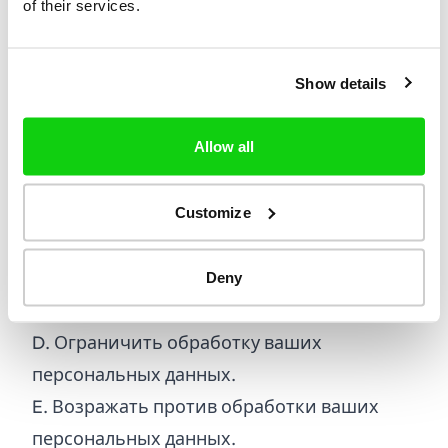
of their services.
не продаем и не передаем ваши
персональные данные третьим лицам в
Show details
маркетинговых целях.
Ваши права Согласно GDPR, вы имеете
Allow all
следующие права:
A.
Получать доступ к своим персональным
данным.
Customize
B.
Исправлять неверные или неполные
личные данные.
Deny
C.
Стирать свои персональные данные.
D.
Ограничить обработку ваших
персональных данных.
E.
Возражать против обработки ваших
персональных данных.