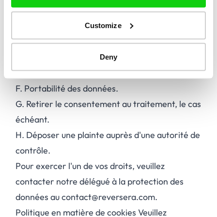
C.
Effacer vos données à caractère personnel.
D.
Limiter le traitement de vos données à
Customize
caractère personnel.
E.
S'opposer au traitement de vos données à
Deny
caractère personnel.
F.
Portabilité des données.
G.
Retirer le consentement au traitement, le cas
échéant.
H.
Déposer une plainte auprès d'une autorité de
contrôle.
Pour exercer l'un de vos droits, veuillez
contacter notre délégué à la protection des
données au contact@reversera.com.
Politique en matière de cookies Veuillez