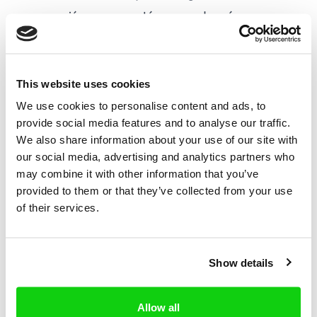
appropriées pour protéger vos données
personnelles contre tout accès, modification,
divulgation ou destruction non autorisés.
Partage des données Nous pouvons partager
This website uses cookies
vos données personnelles avec des prestataires
We use cookies to personalise content and ads, to
provide social media features and to analyse our traffic.
de services tiers, des partenaires ou des
We also share information about your use of our site with
autorités conformément au GDPR. Nous ne
our social media, advertising and analytics partners who
vendons ni ne louons vos données personnelles
may combine it with other information that you’ve
provided to them or that they’ve collected from your use
à des tiers à des fins de marketing.
of their services.
Vos droits En vertu du GDPR, vous disposez des
droits suivants :
Show details
A.
Accéder à vos données personnelles.
B.
Rectifier les données personnelles
Allow all
incorrectes ou incomplètes.