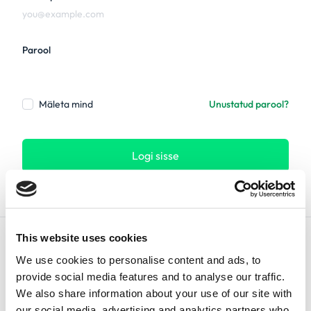
Parool
Mäleta mind
Unustatud parool?
Logi sisse
This website uses cookies
We use cookies to personalise content and ads, to
provide social media features and to analyse our traffic.
We also share information about your use of our site with
Eesti keel
our social media, advertising and analytics partners who