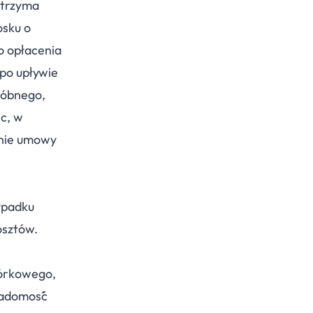
otrzyma
osku o
o opłacenia
 po upływie
róbnego,
ąc, w
anie umowy
ypadku
osztów.
mórkowego,
wiadomość