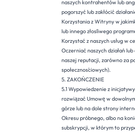
naszych kontrahentów lub anga
pogorszyć lub zakłócić działani
Korzystania z Witryny w jaki
lub innego złośliwego program
Korzystać z naszych usług w c
Oczerniać naszych działań lub
naszej reputacji, zarówno za po
społecznościowych).
5. ZAKOŃCZENIE
5.
1
Wypowiedzenie z inicjatywy
rozwiązać Umowę w dowolnym m
górze lub na dole strony inter
Okresu próbnego, albo na koni
subskrypcji, w którym to przy