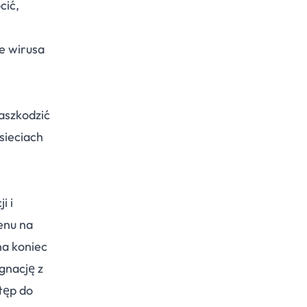
cić,
e wirusa
aszkodzić
 sieciach
i i
enu na
na koniec
gnację z
tęp do