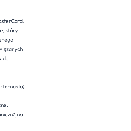
asterCard,
e, który
rznego
związanych
y do
zternastu)
zną.
oniczną na