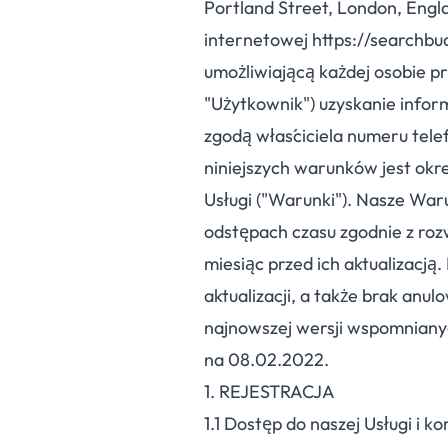
Portland Street, London, Eng
internetowej https://searchbud
umożliwiającą każdej osobie pr
"Użytkownik") uzyskanie infor
zgodą właściciela numeru tele
niniejszych warunków jest okre
Usługi ("Warunki"). Nasze Wa
odstępach czasu zgodnie z ro
miesiąc przed ich aktualizacją.
aktualizacji, a także brak anu
najnowszej wersji wspomniany
na 08.02.2022.
1. REJESTRACJA
1.
1
Dostęp do naszej Usługi i k