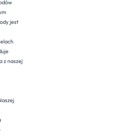
kodów
tym
ody jest
celach
duje
 z naszej
Naszej
a
e