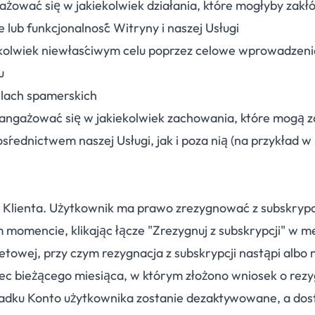
żować się w jakiekolwiek działania, które mogłyby zakłó
e lub funkcjonalność Witryny i naszej Usługi
mkolwiek niewłaściwym celu poprzez celowe wprowadzeni
u
elach spamerskich
 angażować się w jakiekolwiek zachowania, które mogą z
średnictwem naszej Usługi, jak i poza nią (na przykład w
 Klienta. Użytkownik ma prawo zrezygnować z subskrypcj
omencie, klikając łącze "Zrezygnuj z subskrypcji" w m
netowej, przy czym rezygnacja z subskrypcji nastąpi albo 
ec bieżącego miesiąca, w którym złożono wniosek o rezy
padku Konto użytkownika zostanie dezaktywowane, a dos