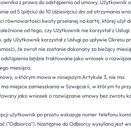
tkownika z prawa do odstąpienia od umowy, Użytkownik 
ie od 5 (pięciu) do 10 (dziesięciu) dni od otrzymania wni
i równowartości kwoty przelanej na kartę, której użył d
zależnione od tego, czy Użytkownik nie korzystał z Usługi
 gdy Użytkownik korzystał z Usługi po upływie Okresu p
mości, że zwrot nie zostanie dokonany za bieżący miesi
 odstąpienia będzie traktowane jako wniosek o rozwiąz
nego miesiąca.
mowy, o którym mowa w niniejszym Artykule 3, nie ma
k ma miejsce zamieszkania w Szwajcarii, w którym to prz
ktowany jako wniosek o rozwiązanie umowy bez zwrotu k
pcji użytkownik po prostu wskazuje numer telefonu ko
ać ("Odbiorca"). Następnie do Odbiorcy wysyłana jest 