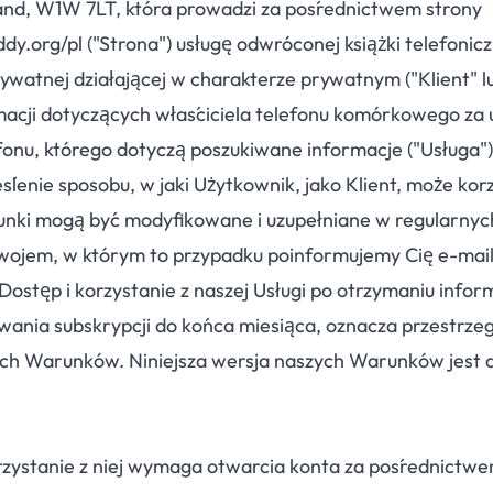
land, W1W 7LT, która prowadzi za pośrednictwem strony
dy.org/pl ("Strona") usługę odwróconej książki telefonicz
ywatnej działającej w charakterze prywatnym ("Klient" l
macji dotyczących właściciela telefonu komórkowego za 
fonu, którego dotyczą poszukiwane informacje ("Usługa"
ślenie sposobu, w jaki Użytkownik, jako Klient, może kor
runki mogą być modyfikowane i uzupełniane w regularnyc
zwojem, w którym to przypadku poinformujemy Cię e-mai
 Dostęp i korzystanie z naszej Usługi po otrzymaniu inform
lowania subskrypcji do końca miesiąca, oznacza przestrze
ch Warunków. Niniejsza wersja naszych Warunków jest
orzystanie z niej wymaga otwarcia konta za pośrednictwe