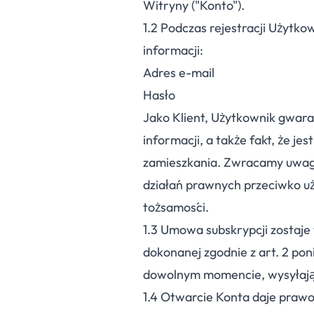
Witryny ("Konto").
1.
2
Podczas rejestracji Użytko
informacji:
Adres e-mail
Hasło
Jako Klient, Użytkownik gwar
informacji, a także fakt, że je
zamieszkania. Zwracamy uwagę
działań prawnych przeciwko uż
tożsamości.
1.
3
Umowa subskrypcji zostaje 
dokonanej zgodnie z art. 2 p
dowolnym momencie, wysyłając
1.
4
Otwarcie Konta daje prawo d