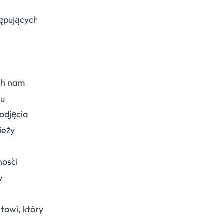
tępujących
ch nam
ju
odjęcia
ieży
ności
w
towi, który