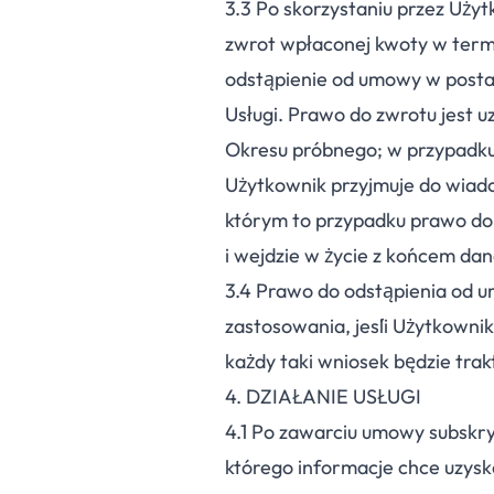
3.
3
Po skorzystaniu przez Uży
zwrot wpłaconej kwoty w termin
odstąpienie od umowy w postac
Usługi. Prawo do zwrotu jest u
Okresu próbnego; w przypadku,
Użytkownik przyjmuje do wiado
którym to przypadku prawo do
i wejdzie w życie z końcem da
3.
4
Prawo do odstąpienia od u
zastosowania, jeśli Użytkowni
każdy taki wniosek będzie tra
4. DZIAŁANIE USŁUGI
4.
1
Po zawarciu umowy subskry
którego informacje chce uzysk