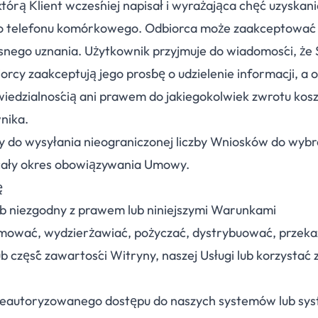
órą Klient wcześniej napisał i wyrażająca chęć uzyskani
go telefonu komórkowego. Odbiorca może zaakceptować 
snego uznania. Użytkownik przyjmuje do wiadomości, że 
cy zaakceptują jego prośbę o udzielenie informacji, a
iedzialnością ani prawem do jakiegokolwiek zwrotu kos
nika.
y do wysyłania nieograniczonej liczby Wniosków do wyb
 cały okres obowiązywania Umowy.
ę
ób niezgodny z prawem lub niniejszymi Warunkami
mować, wydzierżawiać, pożyczać, dystrybuować, przeka
lub część zawartości Witryny, naszej Usługi lub korzystać 
ieautoryzowanego dostępu do naszych systemów lub sy