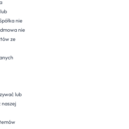
a
lub
Spółka nie
 odmowa nie
ztów ze
ranych
zywać lub
z naszej
stemów