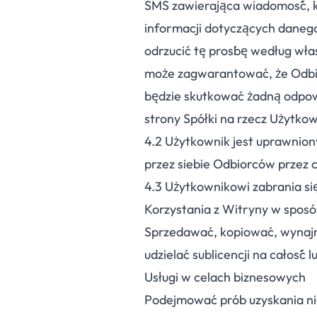
SMS zawierająca wiadomość, kt
informacji dotyczących dane
odrzucić tę prośbę według wła
może zagwarantować, że Odbior
będzie skutkować żadną odpow
strony Spółki na rzecz Użytkow
4.
2
Użytkownik jest uprawnion
przez siebie Odbiorców przez
4.
3
Użytkownikowi zabrania si
Korzystania z Witryny w spos
Sprzedawać, kopiować, wynaj
udzielać sublicencji na całość 
Usługi w celach biznesowych
Podejmować prób uzyskania n