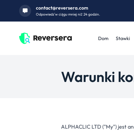
contact@reversera.com
Odpowiedź w ciągu mniej niż 24 godzin.
Dom
Stawki
Warunki ko
ALPHACLIC LTD ("My") jest ang