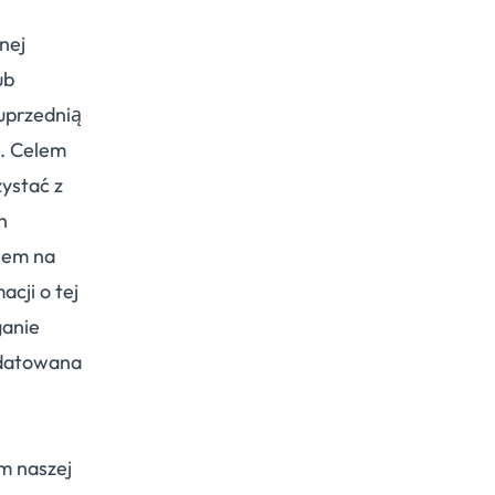
nej
ub
uprzednią
). Celem
zystać z
h
lem na
acji o tej
ganie
 datowana
m naszej