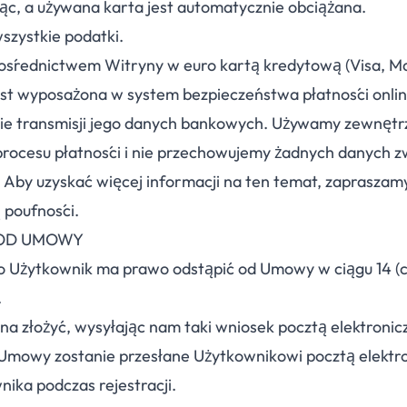
ąc, a używana karta jest automatycznie obciążana.
szystkie podatki.
pośrednictwem Witryny w euro kartą kredytową (Visa, M
st wyposażona w system bezpieczeństwa płatności onlin
nie transmisji jego danych bankowych. Używamy zewnęt
procesu płatności i nie przechowujemy żadnych danych 
 Aby uzyskać więcej informacji na ten temat, zapraszam
ą poufności.
 OD UMOWY
 Użytkownik ma prawo odstąpić od Umowy w ciągu 14 (c
.
a złożyć, wysyłając nam taki wniosek pocztą elektronic
 Umowy zostanie przesłane Użytkownikowi pocztą elektr
ika podczas rejestracji.